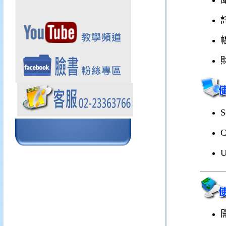
S
C
U