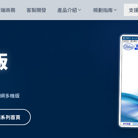
雲端商務
客製開發
產品介紹
規劃指南
支
版
 內網多機版
回系列首頁