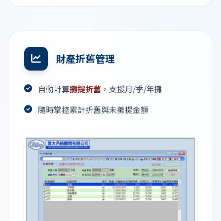
財產折舊管理
自動計算
攤提折舊
，支援月/季/年攤
隨時掌控累計折舊與未攤提金額