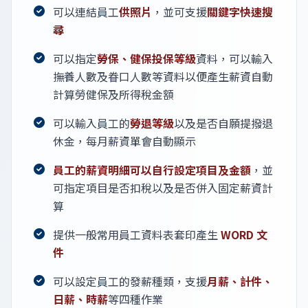
可以連結員工
供照片
，並可支援
關鍵字快速搜
尋
可以指定
勞保、健保投保等級
資料，可以輸入
撫養人數及眷口人數等資料以便產生薪資自動
計算勞健保及所得稅金額
可以輸入員工的
勞退等級
以及是否自願提撥退
休金，每月薪資單會自動顯示
員工的薪資明細可以自行設定項目及金額
，並
可指定項目是否扣稅以及是否併入固定薪資計
算
提供一般常用員工資料表套印產生
WORD 文
件
可以設定員工的發薪種類，支援
月薪、計件、
日薪、時薪
等四種作業