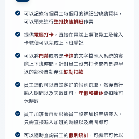
可以記錄每個員工每個月的詳細出缺勤資料，
可以預先進行
整批快速排班
作業
提供
電腦打卡
，直接在電腦上選取員工及輸入
卡號便可以完成上下班登記
可以將
門禁
或者是
卡鐘
的文字檔匯入系統的實
際上下班時間，針對員工沒有打卡或者是遲早
退的部份自動產生
缺勤扣款
員工請假可以自設定好的假別選取，然後自行
輸入期間以及天數即可，
年假和補休
會扣除可
休時數
員工加班會自動根據員工設定加班等級載入，
只需直接輸入加班的時段以及期間即可
可以隨時查詢員工的
假別統計
，可顯示可休以