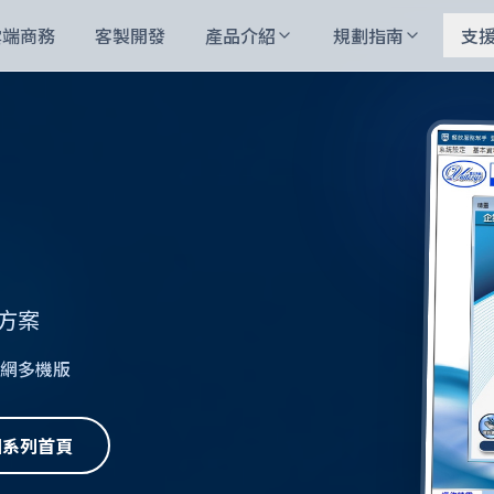
雲端商務
客製開發
產品介紹
規劃指南
支
方案
 內網多機版
回系列首頁