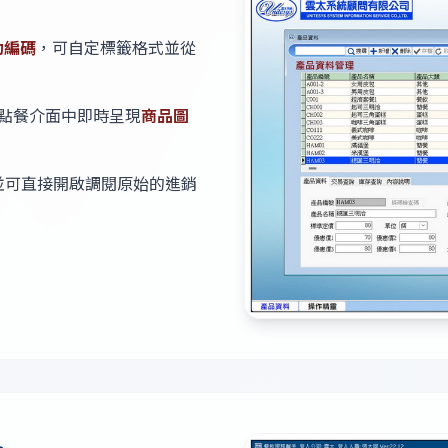
自動編碼
，可自定標籤格式並從
 點餐介面中即時呈現
商品圖
並可直接開啟調閱原始的進銷