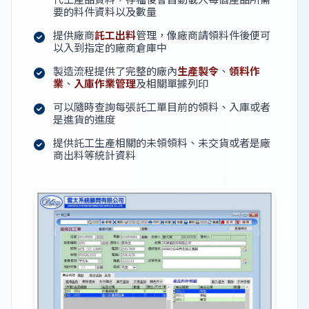
要的料件資料以及數量
提供廠商
託工出料
管理，像廠商請領料件後便可
以入到指定的廠商倉庫中
製造流程提供了完整的廠內
生產製令
、
領料作
業
、
入庫作業管理
及相關單據列印
可以隨時查詢每張託工單目前的領料、入庫或者
是進貨的進度
提供託工生產相關的未領領料、未交貨或者是廠
商出料等統計資料