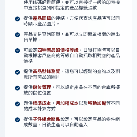
使用條碼輕鬆簡便，並可以直接從一般的印表機
中直接挑選列印指定的產品標籤張數
提供
產品圖檔
的連結，方便您查詢產品時可以同
時顯示產品圖片。
產品交易查詢簡單，並可以立即開啟相關的進出
貨單據。
可設定
四種商品的價格等級
，日後打單時可以自
動根據客戶廠商的等級自自動抓取相對應的產品
價格
提供
商品型錄瀏覽
，讓您可以輕鬆的查詢以及瀏
覽所有商品的圖片
提供
儲位管理
，可以設定產品在不同的倉庫所擺
放的儲位位置
題供
標準成本
，
月加權成本
以及
移動加權
等不同
的成本計算方式
提供
子件組合關係
設定，可以設定產品的零件組
成數量，日後生產可以自動產入