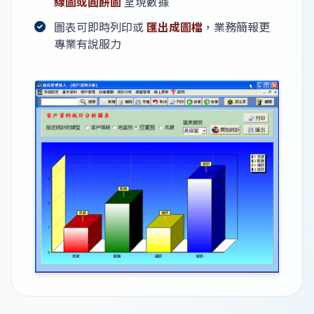
線圖或圓餅圖
呈現數據
圖表可即時列印或
匯出成圖檔
，業務簡報更
專業有說服力