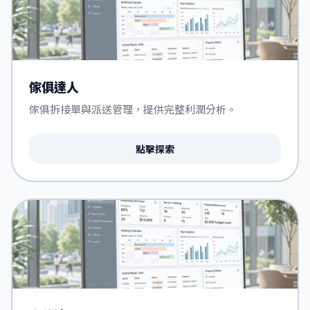
傢俱達人
傢俱拆接單與派送管理，提供完整利潤分析。
點擊探索