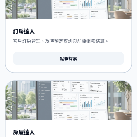
訂房達人
客戶訂房管理、及時預定查詢與前檯帳務結算。
點擊探索
房屋達人