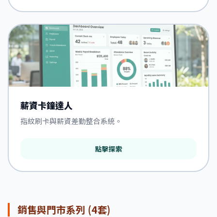
薪資卡鐘達人
指紋刷卡與薪資差勤整合系統。
點擊探索
銷售與門市系列 (4套)