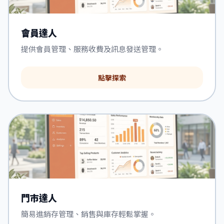
會員達人
提供會員管理、服務收費及訊息發送管理。
點擊探索
門市達人
簡易進銷存管理、銷售與庫存輕鬆掌握。