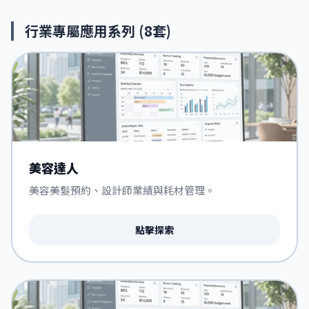
行業專屬應用系列 (8套)
美容達人
美容美髮預約、設計師業績與耗材管理。
點擊探索