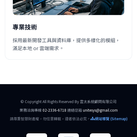
專業技術
採用最新開發工具與資料庫，提供多樣化的模組，
滿足本地 or 雲端需求。
© Copyright All Rights Reserved By 雲太系統顧問有限公司
業務洽詢專線
02-2336-6718
連絡信箱
unitesys@gmail.com
請尊重智慧財產權，勿任意轉載，違者依法必究。
網站導覽 (Sitemap)